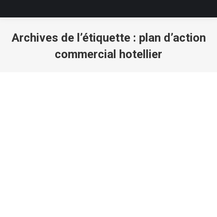
Archives de l’étiquette :
plan d’action
commercial hotellier
Vous êtes ici :
Simon, Hôtel Kyriad Bordeaux-Bègles.
témoignages
Par
ingrid71
17 février 2015
J’ai pu profiter d’une formation commerciale de
Madame Wild de 2 jours. Le contenu est bien présenté
et très actionnable avec un résultat concret: un plan
d’action commercial pour mon hôtel.…