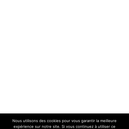
Phasellus rhoncus ante sollici tudin
Creativity
,
Marketing
Par
ingrid71
10 janvier 2016
natoque penatibus et magnis dis parturient montes
empor quis congue in, interdum eget tortor. Vivamus
aliquam dictum lacus quis tincidunt. Phasellus rhoncus
ante sollicitudin nisl consectetur ultricies.
Nous utilisons des cookies pour vous garantir la meilleure
expérience sur notre site. Si vous continuez à utiliser ce