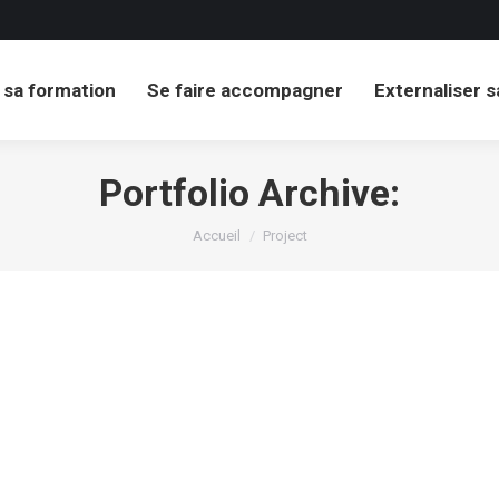
 sa formation
Se faire accompagner
Externaliser 
Portfolio Archive:
Vous êtes ici :
Accueil
Project